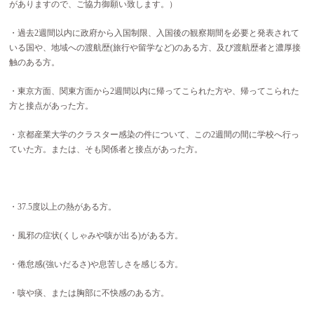
がありますので、ご協力御願い致します。）
・過去2週間以内に政府から入国制限、入国後の観察期間を必要と発表されて
いる国や、地域への渡航歴(旅行や留学など)のある方、及び渡航歴者と濃厚接
触のある方。
・東京方面、関東方面から2週間以内に帰ってこられた方や、帰ってこられた
方と接点があった方。
・京都産業大学のクラスター感染の件について、この2週間の間に学校へ行っ
ていた方。または、そも関係者と接点があった方。
・37.5度以上の熱がある方。
・風邪の症状(くしゃみや咳が出る)がある方。
・倦怠感(強いだるさ)や息苦しさを感じる方。
・咳や痰、または胸部に不快感のある方。